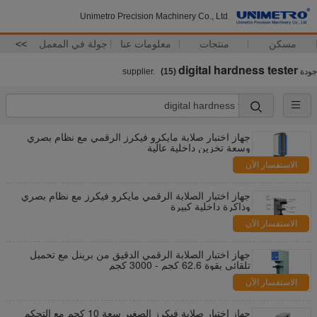
Unimetro Precision Machinery Co., Ltd
مسكن
منتجات
معلومات عنا
جولة في المعمل
>>
digital hardness tester
جودة
supplier.
(15)
جهاز اختبار صلابة مايكرو فيكرز الرقمي مع نظام بصري
وسعة تخزين داخلية عالية
الاستفسار الآن
جهاز اختبار الصلابة الرقمي مايكرو فيكرز مع نظام بصري
وذاكرة داخلية كبيرة
الاستفسار الآن
جهاز اختبار الصلابة الرقمي الدقيق من برينل مع تحميل
تلقائي بقوة 62.6 كجم - 3000 كجم
الاستفسار الآن
جهاز اختبار صلابة فيكرز الصغير سعة 10 كجم مع التحكم