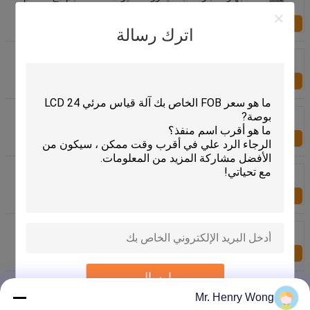
البصري في الزجاج والمجوهرات
الاستفسار الآن
اترك رسالة
جهاز اختبار الصلابة الرقمي الدقيق من برينل مع التحميل
التلقائي، نطاق القوة 62.6 كجم - 3000 كجم
الاستفسار الآن
جهاز اختبار الصلابة الدقيقة فيكرز منخفض الحمل مع تكبير
100X و400X
الاستفسار الآن
آلة قياس قاطعة الطحن بمدى 0-200 مم، برنامج
SMARTOOL، ومحور X 80 مم للفحص الدقيق للأدوات
الاستفسار الآن
نظام قياس قطعة الطحن مع 80mm X محور السفر
60mm Y محور السفر و 60mm Z محور نطاق القياس
الاستفسار الآن
إرسال
مقياس قوة الدفع والسحب الرقمي عالي الدقة مع دقة ±
0.2٪ F.S ومعدل أخذ العينات 1000 مرة / ثانية لاختبار
Mr. Henry Wong
الحمل