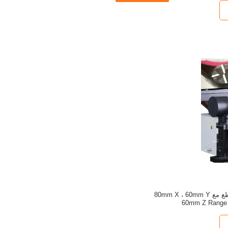
نظام فحص أداة القطع مع 80mm X ، 60mm Y