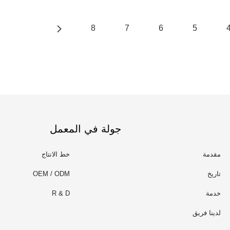
8
7
6
5
جولة في المعمل
مقدمة
خط الانتاج
تاريخ
OEM / ODM
خدمة
R & D
لدينا فريق