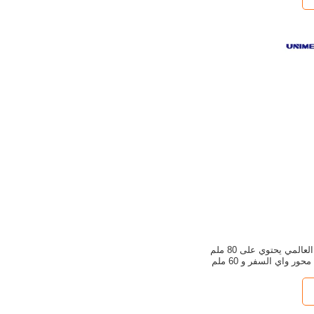
نظام تفتيش الأدوات العالمي يحتوي على 80 ملم
محور إكس و 60 ملم محور واي السفر و 60 ملم
حور ز