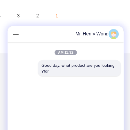
4
3
2
1
Mr. Henry Wong
11:32 AM
Good day, what product are you looking 
for?
الاقسام
حول نا
رؤية آلة قياس
3D تنسيق آلة قياس
نظام فحص الأدوات
نظام قياس أبعاد الصورة