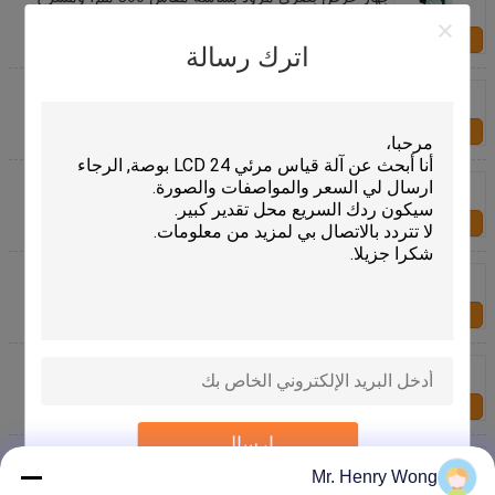
ثابت، وسعة تحميل ثقيلة، ومسافة سفر 250 مم
اتصل بنا
اترك رسالة
مقارنة بصرية مع عدسة قابلة للتبديل ومحور Z قابل
للبرمجة ونطاق قياس 90 مم
اتصل بنا
مقارن بصري أفقي بشاشة 300 مم ودقة عالية لفحص
أدوات التفريز
اتصل بنا
جهاز عرض بصري ذو تصميم قوي ودقة 0.001 مم وبرج
ثلاثي العدسات
اتصل بنا
جهاز عرض رقمي بصري عمودي يتميز بعدسة 100X
وشاشة مقاس 600 مم
اتصل بنا
إرسال
جهاز قياس بصري مكتبي وجهاز عرض مقاطع مع محور Z
آلي وإضاءة محيطية متوازية
Mr. Henry Wong