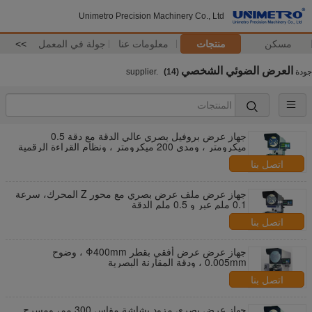
Unimetro Precision Machinery Co., Ltd
مسكن
منتجات
معلومات عنا
جولة في المعمل
>>
العرض الضوئي الشخصي
جودة
supplier.
(14)
جهاز عرض بروفيل بصري عالي الدقة مع دقة 0.5
ميكرومتر ، ومدى 200 ميكرومتر ، ونظام القراءة الرقمية
DC-3000
اتصل بنا
جهاز عرض ملف عرض بصري مع محور Z المحرك، سرعة
0.1 ملم عبر و 0.5 ملم الدقة
اتصل بنا
جهاز عرض عرض أفقي بقطر Φ400mm ، وضوح
0.005mm ، ودقة المقارنة البصرية
اتصل بنا
جهاز عرض بصري مزود بشاشة مقاس 300 مم، ومسرح