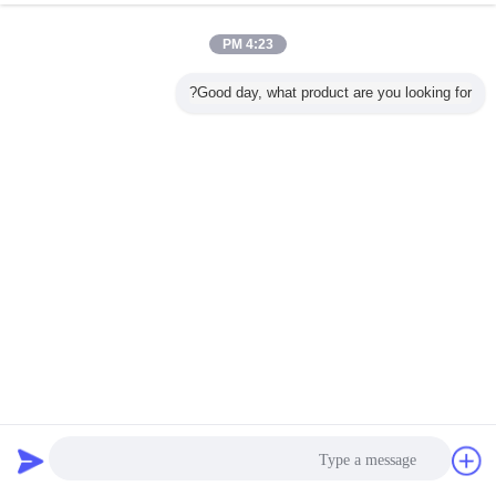
ملم ومرحلة عمل عالمية لقياس طول دقيق
اتصل بنا
4:23 PM
Good day, what product are you looking for?
2 / 2
غير اللغة
إرسال
Arabic
منزل
|
معلومات عنا
|
خريطة الموقع
|
Privacy Policy
منظر مكتبيّ
Copyright © 2016 - 2026 Unimetro Precision Machinery Co., Ltd.
All rights reserved.
دردشة
طلب اقتباس