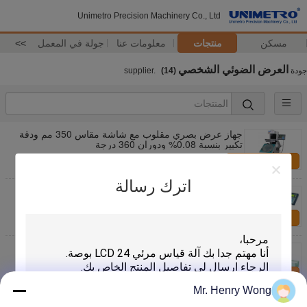
Unimetro Precision Machinery Co., Ltd
مسكن
منتجات
معلومات عنا
جولة في المعمل
>>
العرض الضوئي الشخصي
جودة
supplier.
(14)
جهاز عرض بصري مقلوب مع شاشة مقاس 350 مم ودقة
تكبير بنسبة 0.08% ودوران 360 درجة
اتصل بنا
اترك رسالة
جهاز قياس بصري بملف تعريفي مع دقة 0.001 مم ونطاق
دوران 0-360 درجة لتشغيل سهل الاستخدام
اتصل بنا
آلة قياس الطول العالمية بدقة 0.1 ميكرومتر لفحص جهاز
العرض الجانبي
اتصل بنا
Mr. Henry Wong
جهاز عرض ذو بروفيل ضوئي عالي الاستقرار بدقة 0.0001