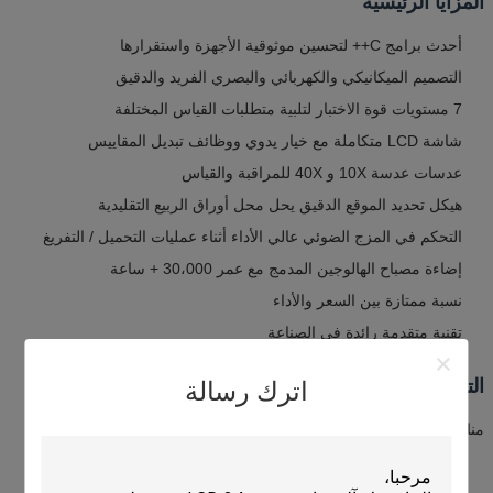
المزايا الرئيسية
أحدث برامج C++ لتحسين موثوقية الأجهزة واستقرارها
التصميم الميكانيكي والكهربائي والبصري الفريد والدقيق
7 مستويات قوة الاختبار لتلبية متطلبات القياس المختلفة
شاشة LCD متكاملة مع خيار يدوي ووظائف تبديل المقاييس
عدسات عدسة 10X و 40X للمراقبة والقياس
هيكل تحديد الموقع الدقيق يحل محل أوراق الربيع التقليدية
التحكم في المزج الضوئي عالي الأداء أثناء عمليات التحميل / التفريغ
إضاءة مصباح الهالوجين المدمج مع عمر 30،000 + ساعة
نسبة ممتازة بين السعر والأداء
تقنية متقدمة رائدة في الصناعة
التطبيقات
اترك رسالة
مناسبة لمجموعة واسعة من المواد بما في ذلك:
المعادن الحديدية وغير الحديدية، القطع الرقيقة من IC، طلاء السطح،
المعادن المصفوفة