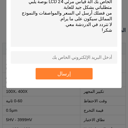
الزجاج والسيراميك والجوهرة والبلاستيك الرقيق
اختبار صلابة عمق طبقة التجلي وتدرج طبقات التجلي
المواصفات التقنية
المعلم
المواصفات
قوة الاختبار
1.96، 2.94، 4.90، 9.80، 19.6، 29.4،
49.0 ن
(0.20305، 1.0، 2.0، 3.0(5,0 كغ)
إرسال
مراقبة العربة
أوتوماتيكية كاملة (تحميل/احتجاز تحميل/
فراغ)
تكبير المجهر
100X، 400X
وقت الاحتفاظ
0-60 ثانية
قيمة التخرج
0.5μm
نطاق الاختبار
5HV - 3999HV