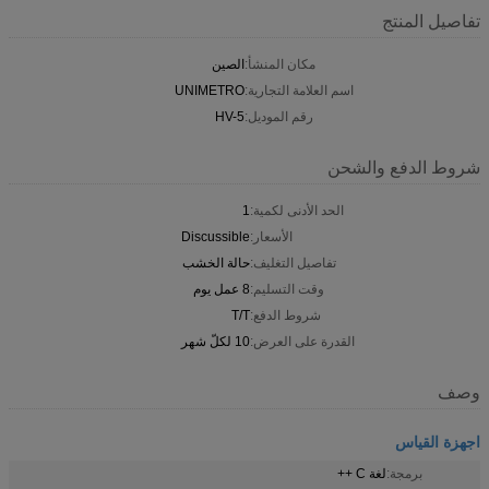
تفاصيل المنتج
مكان المنشأ:
الصين
اسم العلامة التجارية:
UNIMETRO
رقم الموديل:
HV-5
شروط الدفع والشحن
الحد الأدنى لكمية:
1
الأسعار:
Discussible
تفاصيل التغليف:
حالة الخشب
وقت التسليم:
8 عمل يوم
شروط الدفع:
T/T
القدرة على العرض:
10 لكلّ شهر
وصف
اجهزة القياس
برمجة:
لغة C ++