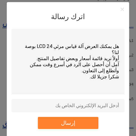
اترك رسالة
الخصائص
1باستخدام الاتصالات RS232، معدل الميناء هو 115200، ضمان الاتصالات السريعة.
2بروتوكول الاتصال UWCL، بيانات الاتصال مستقرة وموثوقة.
3يتم تقديم حزمة تطوير البرمجيات وبرمجيات التجربة، سهلة للتطوير المستمر.
4لا حاجة لمقبس PCI، سهل الاستخدام.
5تصميم متقدم وتكنولوجيا التجميع، خطأ منخفض.
التطبيق
إرسال