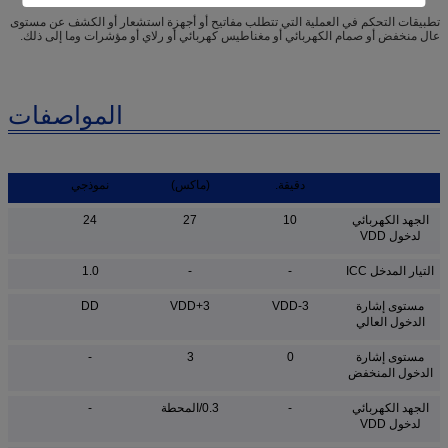
تطبيقات التحكم في العملية التي تتطلب مفاتيح أو أجهزة استشعار أو الكشف عن مستوى
عال منخفض أو صمام الكهربائي أو مغناطيس كهربائي أو رلاي أو مؤشرات وما إلى ذلك.
المواصفات
دقيقة.
(ماكس)
نموذجي
ال
الجهد الكهربائي
10
27
24
لدخول VDD
التيار المدخل ICC
-
-
1.0
مستوى إشارة
VDD-3
VDD+3
DD
الدخول العالي
مستوى إشارة
0
3
-
الدخول المنخفض
الجهد الكهربائي
-
0.3/المحطة
-
لدخول VDD