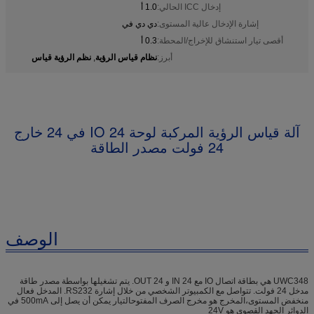
إدخال ICC الحالي:
1.0 أ
إشارة الإدخال عالية المستوى:
دي دي في
أقصى تيار استنشاق للإخراج/المحطة:
0.3 أ
نظام قياس الرؤية
نظم الرؤية قياس
أبرز:
,
آلة قياس الرؤية المركبة لوحة IO 24 في 24 خارج
24 فولت مصدر الطاقة
الوصف
UWC348 هي بطاقة اتصال IO مع 24 IN و 24 OUT. يتم تشغيلها بواسطة مصدر طاقة
مدخل 24 فولت. تتواصل مع الكمبيوتر الشخصي من خلال إشارة RS232. المدخل فعال
منخفض المستوى،المخرج هو مخرج الصرف المفتوحالتيار يمكن أن يصل إلى 500mA في
الدوائر الجهد القصوى هو 24V