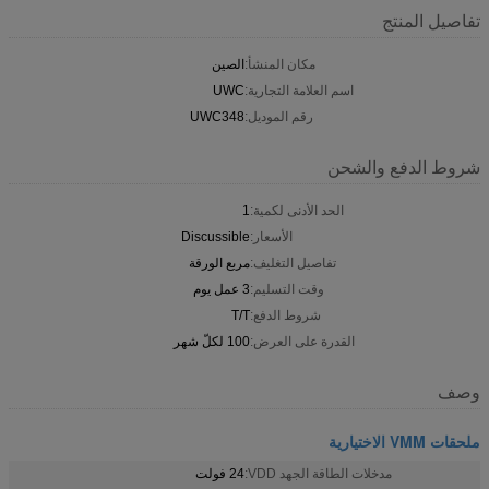
تفاصيل المنتج
مكان المنشأ:
الصين
اسم العلامة التجارية:
UWC
رقم الموديل:
UWC348
شروط الدفع والشحن
الحد الأدنى لكمية:
1
الأسعار:
Discussible
تفاصيل التغليف:
مربع الورقة
وقت التسليم:
3 عمل يوم
شروط الدفع:
T/T
القدرة على العرض:
100 لكلّ شهر
وصف
ملحقات VMM الاختيارية
مدخلات الطاقة الجهد VDD:
24 فولت