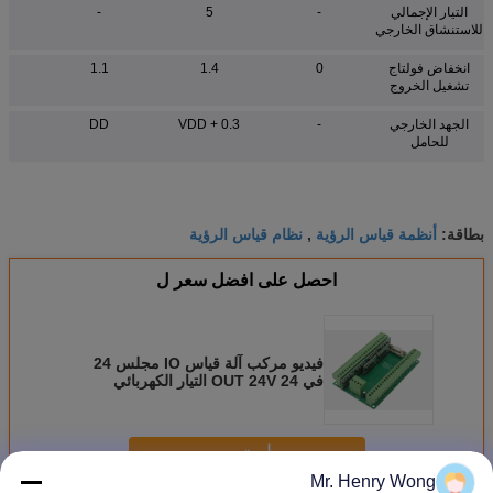
التيار الإجمالي
-
5
-
للاستنشاق الخارجي
انخفاض فولتاج
0
1.4
1.1
تشغيل الخروج
الجهد الخارجي
-
VDD + 0.3
DD
للحامل
أنظمة قياس الرؤية
نظام قياس الرؤية
بطاقة:
,
احصل على افضل سعر ل
فيديو مركب آلة قياس IO مجلس 24
في 24 OUT 24V التيار الكهربائي
استمر
Mr. Henry Wong