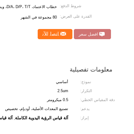
شروط الدفع:
خطاب الاعتماد، D/A، D/P، T/T، ويسترن يونيون، موني جرام
القدرة على العرض:
80 مجموعة في الشهر
ﺎﺘﺼﻟ ﺍﻶﻧ
افضل سعر
معلومات تفصيلية
نموذج:
أساسي
التكرار:
2.5um
دقة المقياس الخطي:
0.5 ميكرومتر
يدعم:
تصنيع المعدات الأصلية، أوديإم، تخصيص
إبراز:
آلة قياس الرؤية اليدوية الكاملة
آلة قياس ا
,