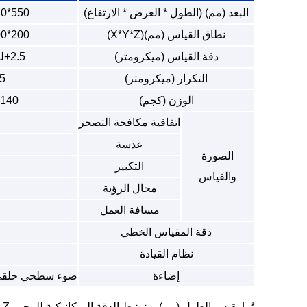
البعد (مم) (الطول * العرض * الارتفاع)
550*540*930
نطاق القياس (مم)(X*Y*Z)
200*100*150
دقة القياس (ميكرومتر)
2.5+لتر/100
التكرار (ميكرومتر)
.5
الوزن (كجم)
140 كجم
اتفاقية مكافحة التصحر
عدسة
الصورة
التكبير
والقياس
مجال الرؤية
مسافة العمل
دقة المقياس الخطي
نظام القيادة
إضاءة
ضوء سطحي حلقي LED قابل للبرمجة مكون من 4 أقسام، ضوء كفاف LED متوازي، ضوء حلقي LED مكون من 8 أقسام، محوري 
* L يقيس الطول (مم)، وترتبط الدقة الميكانيكية للمحور Z ودقة التركيز بـ