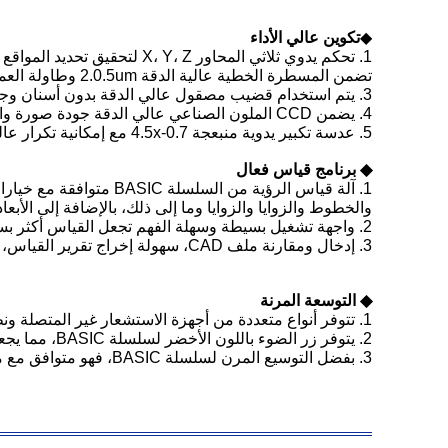
◆
تكوين عالي الأداء
1. تحكم يدوي ثلاثي المحاور X، Y، Z لتحقيق تحديد المواقع بدقة؛
تضمن المسطرة الخطية عالية الدقة 2.0.5um وطاولة العمل الدقيقة أن دقة الماكينة هي ≥ 2.5 + L / 100um؛
3. يتم استخدام قضيب مصقول عالي الدقة بدون أسنان وجهاز قفل سريع الحركة لضمان خطأ العودة لطاولة العمل في حدود 2um؛
4. يضمن CCD الملون الصناعي عالي الدقة جودة صورة واضحة دون تشويه ويلبي احتياجات المراقبة الواضحة والقياس الدقيق؛
5. عدسة تكبير يدوية منبعجة 0.7-4.5x مع إمكانية تكرار عالية
◆ برنامج قياس فعال
1. آلة قياس الرؤية من 
والخطوط والزوايا والزوايا وما إلى ذلك، بالإضافة إلى الأبع
2. واجهة تشغيل بسيطة وسهلة الفهم تجعل القياس أكثر بساطة وكفاءة؛
3. إدخال ومقارنة ملف CAD، سهولة إخراج تقرير القياس، وتحليل SPC لبيانات نتائج القياس
◆ التوسعة المرنة
1. تتوفر أنواع متعددة من أجهزة الاستشعار غير المتصلة ونظام التثبيت السريع للخيار، والتي يمكن أن تلبي متطلبات القياس المختلفة من العملاء المختلفين
2. يتوفر زر الضوء باللون الأخضر لسلسلة BASIC، مما يجعل السلسلة أكثر مرونة وقوة لأجزاء مختلفة بأنواع مختلفة من المواد أو الأشكال، ويوفر تطبيق قياس أكثر قوة.
3. بفضل التوسيع المرن لسلسلة BASIC، فهو متوافق مع مسبار اللمس وأجهزة استشعار قياس عدم الاتصال وذراع الروبوت، مما يزيد من كفاءة القياس بشكل كبير،