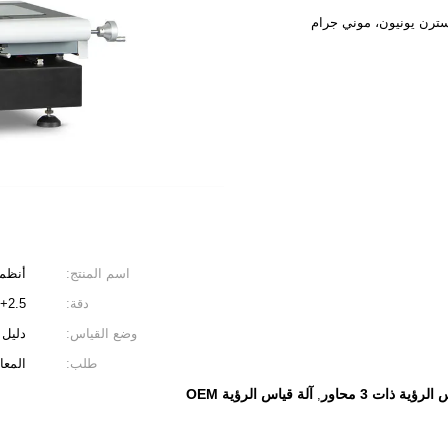
اسم المنتج:
أنظمة
دقة:
2.5+L/100um
وضع القياس:
دليل 
طلب:
المعادن 
لرؤية ذات 3 محاور
آلة قياس الرؤية OEM
,