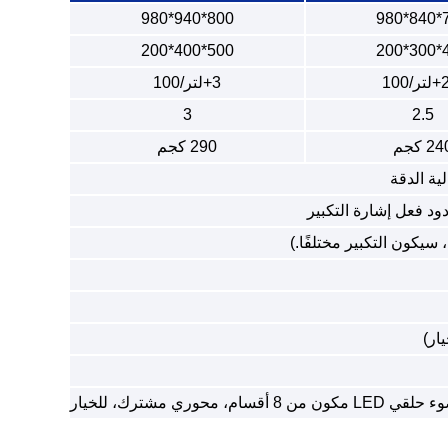
800*940*980
70
500*400*200
40
100
3+لتر/100
3
2.5
2 كجم
290 كجم