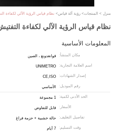
منزل
>
المنتجات
>
رؤية آلة قياس
>
نظام قياس الرؤية الآلي لكفاءة ال
نظام قياس الرؤية الآلي لكفاءة التفتي
المعلومات الأساسية
مكان المنشأ:
قوانغدونغ ، الصين
اسم العلامة التجارية:
UNIMETRO
إصدار الشهادات:
CE,ISO
رقم الموديل:
الأساسي
الحد الأدنى لكمية:
1 مجموعة
الأسعار:
قابل للتفاوض
تفاصيل التغليف:
حالة خشبية + حزمة فراغ
وقت التسليم:
7 أيام