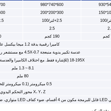
0*840*980
600*740*980
0*300*200
300*200*200
2.5+لتر/100
2.5+لتر/
2.5
2
190 كجم
40
كاميرا رقمية بدقة 1.2 ميجا بيكسل عالية الدقة
عدسة تكبير يدوية منبعجة 0.7-4.5X مع مستشعر ردود فعل إشارة التكبير
18-195X (للإشارة فقط. مع اختلاف الكاميرا والعدسة، سيكون التكبير مختلفًا.)
8.1 ~ 1.3 ملم
80 ملم
0.5 ميكرومتر (0.1 ميكرومتر للخيار)
X، Y، Z محور التحكم اليدوي
مشترك، للخيار