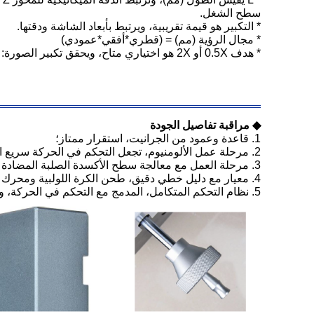
سطح الشغل.
* التكبير هو قيمة تقريبية، ويرتبط بأبعاد الشاشة ودقتها.
* مجال الرؤية (مم) = (قطري*أفقي*عمودي)
* هدف 0.5X أو 2X هو اختياري متاح، ويحقق تكبير الصورة: 13X~86X أو 52X~344X.
◆ مراقبة تفاصيل الجودة
1. قاعدة وعمود من الجرانيت، استقرار ممتاز؛
2. مرحلة عمل الألومنيوم، تجعل التحكم في الحركة سريع الاستجابة ومرنًا؛
3. مرحلة العمل مع معالجة سطح الأكسدة الصلبة المضادة للخدش.
4. معيار مع دليل خطي دقيق، طحن الكرة اللولبية ومحرك سيرفو AC وما إلى ذلك، لضمان دقة واستقرار نظام الحركة؛
5. نظام التحكم المتكامل، المدمج مع التحكم في الحركة، وكل التحكم في الإشارة مثل الإضاءة وقراءة المقياس الخطي، يضمن أداء الآلة مستقر للغاية.