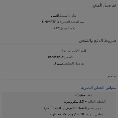
تفاصيل المنتج
مكان المنشأ:
الصين
اسم العلامة التجارية:
UNIMETRO
رقم الموديل:
SD2
شروط الدفع والشحن
الحد الأدنى لكمية:
1
الأسعار:
Discussible
تفاصيل التغليف:
صندوق
وصف
مقياس الخطي البصرية
دقة:
+-5um/م
الخطية العالية:
+-2.5 ميكرومتر/م
حجم صغير:
السُمك * العرض (0.2 مم * 8 مم)
معامل التمدد
10.5 ميكرومتر/م/درجة مئوية