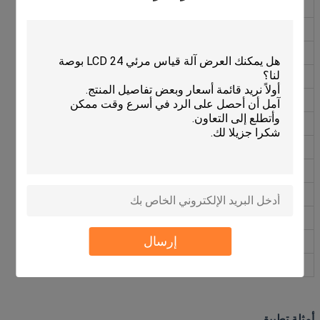
الوزن
12.6 غرام/م
الارتفاع
20μm
المواد
الفولاذ المقاوم للصدأ
الدقة
± 5μm/m
خطية
± 2.5μm/m (تصحيح نقطتين متاح)
الحجم
H 0.2 ملم × 8 ملم
حجم الملصق
H 0.1 ملم × 6 ملم
طول الإمدادات
100 ملم ~ 50 م
درجة حرارة العمل
0°C~70°C
رطوبة العمل
RH < 95% (غير مكثف)
إرسال
درجة حرارة التخزين
-20 درجة مئوية -70 درجة مئوية
رطوبة التخزين
RH < 95% (غير مكثف)
أمثلة تطبيق