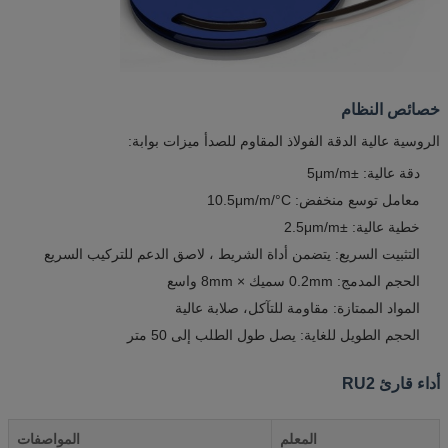
خصائص النظام
الروسية عالية الدقة الفولاذ المقاوم للصدأ ميزات بوابة:
دقة عالية: ±5μm/m
معامل توسع منخفض: 10.5μm/m/°C
خطية عالية: ±2.5μm/m
التثبيت السريع: يتضمن أداة الشريط ، لاصق الدعم للتركيب السريع
الحجم المدمج: 0.2mm سميك × 8mm واسع
المواد الممتازة: مقاومة للتآكل، صلابة عالية
الحجم الطويل للغاية: يصل طول الطلب إلى 50 متر
أداء قارئ RU2
المعلم
المواصفات