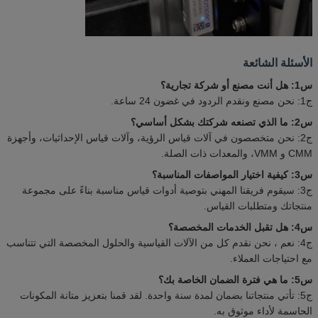
الأسئلة الشائعة
س1: هل أنت مصنع أو شركة تجارية؟
ج1: نحن مصنع ونقدم الردود في غضون 24 ساعة.
س2: ما الذي تصنعه شركتك بشكل أساسي؟
ج2: نحن متخصصون في آلات قياس الرؤية، وآلات قياس الإحداثيات، وأجهزة
CMM و VMM، والمعدات ذات الصلة.
س3: كيفية اختيار المواصفات المناسبة؟
ج3: سيقوم فريقنا المهني بتوصية أدوات قياس مناسبة بناءً على مجموعة
منتجاتك ومتطلبات القياس.
س4: هل تقبل الخدمات المخصصة؟
ج4: نعم ، نحن نقدم كل من الآلات القياسية والحلول المخصصة التي تتناسب
مع احتياجات العملاء.
س5: ما هي فترة الضمان الخاصة بك؟
ج5: تأتي منتجاتنا بضمان لمدة سنة واحدة. لقد قمنا بتعزيز متانة المكونات
الحاسمة لأداء موثوق به.