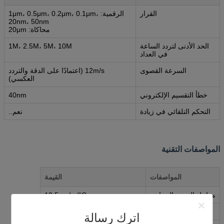
القرار
الرقمية: 1μm، 0.5μm، 0.2μm، 0.1μm،
20nm، 50nm
محاكاة: 20μm
الحد الأدنى لتردد الساعة
1M، 2.5M، 5M، 10M
في العداد
السرعة القصوى
12m/s (اعتمادًا على الدقة والتردد
العكسي)
خطأ التقسيم الإلكتروني
40nm
التحكم التلقائي في زيادة
نعم..
المواصفات التقنية
المواصفات
القيمة
معامل التوسع الحراري
10.5μm/m/°C
نوع حاكم الشبكة
النوع المتزايد
اترك رسالة