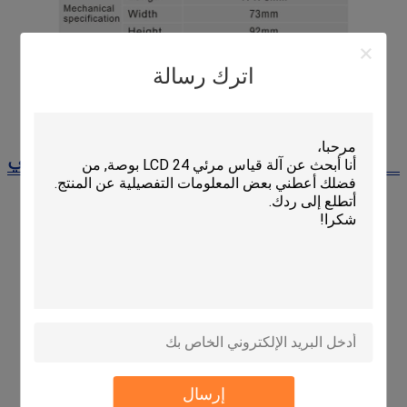
اترك رسالة
رسم ميكانيكي
إرسال