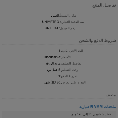
تفاصيل المنتج
مكان المنشأ:
الصين
اسم العلامة التجارية:
UNIMETRO
رقم الموديل:
UNILTD-L
شروط الدفع والشحن
الحد الأدنى لكمية:
1
الأسعار:
Discussible
تفاصيل التغليف:
مربع الورقة
وقت التسليم:
5 عمل يوم
شروط الدفع:
T/T
القدرة على العرض:
30 لكلّ شهر
وصف
ملحقات VMM الاختيارية
قطر شعاع
من 35 إلى 190 ملم