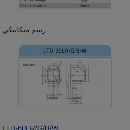
رسم ميكانيكي
LTD-60LR/G/B/W