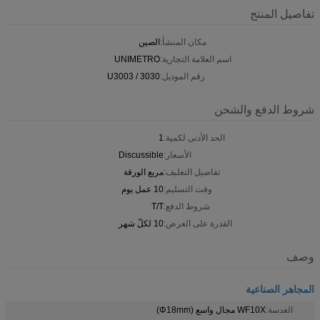
تفاصيل المنتج
مكان المنشأ:
الصين
اسم العلامة التجارية:
UNIMETRO
رقم الموديل:
U3003 / 3030
شروط الدفع والشحن
الحد الأدنى لكمية:
1
الأسعار:
Discussible
تفاصيل التغليف:
مربع الورقة
وقت التسليم:
10 عمل يوم
شروط الدفع:
T/T
القدرة على العرض:
10 لكلّ شهر
وصف
المجاهر الصناعية
العدسة:
WF10X مجال واسع (Φ18mm)