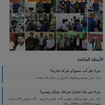
الأسئلة الشائعة
س1: هل أنت مصنع أو شركة تجارية؟
ج1: نحن مصنع ونعطيك أسرع رد خلال 24 ساعة.
س2: في ماذا تشارك شركتك بشكل رئيسي؟
ج2: نحن ننتج بشكل رئيسي آلات قياس الرؤية ، آلات قياس الإحداثيات ،
مصابيح CMM و VMM ، إلخ.