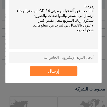
الملحقات
العين
16X ∙ 16X خطة العين
10X ((Φ18ملم)
الهدف
40X، 60X، 80X، 100X.
محول CCD
0.5X، 1X، 0.5X. 0.5X، 1X، 0.5X مع تقسيم
الكاميرا
مخرجات USB و VIDEO نوعين: مخرجات VIDEO
((380/520 خط التلفزيون) مخرجات USB ((0.42M
بكسل)
مخرج USB: 1.3M/2.0M/3.0M بكسل مخرج فيديو:
380/520 خط التلفزيون
محول
(كانون) (إف) (نيكون) (ف)
الكاميرا
إرسال
الرقمية
معلومات الشركة