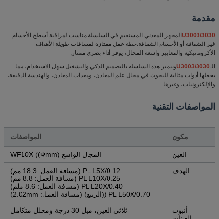
مقدمة
U3003/3030
المجهر المعدني المستقيم في السلسلة مناسب لمراقبة أسطح الأجسام
غير الشفافة أو الأجسام الشفافة.خطة عمل ممتازة لمسافات طويلة الأهداف
الأكروماتيكية والمعايير واسعة المجال، يوفر أداء بصري ممتاز.
الـ
U3003/3030
وتتميز هذه السلسلة بالتصميم الذكي والتشغيل سهل الاستخدام، مما
يجعلها أدوات مثالية للبحوث في مجال علم المعادن، ومعدات المعادن، والهندسة الدقيقة،
والإلكترونيات، وغيرها.
المواصفات التقنية
مكون
المواصفات
العين
المجال الواسع WF10X ((Φmm)
الهدف
PL L5X/0.12 (مسافة العمل: 18.3 مم)
PL L10X/0.25 (مسافة العمل: 8.8 مم)
PL L20X/0.40 (مسافة العمل: 8.6 ملم)
PL L50X/0.70 ((الربيع) (مسافة العمل: 2.02mm)
أنبوب
ثلاثي العين، ميل 30 درجة ومحلل متكامل
العينات