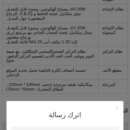
نظام الإضاءة
6V 20W، مصباح الهالوجين، وضوح قابل للتعديل
حقل متكامل، فتحة الحائط و (Y،B،G، الزجاج
المطحون) جهاز التبديل.
نظام الإضاءة
6V 20W، مصباح الهالوجين، وضوح قابل للتعديل
المنقولة
مجال متكامل، فتحة الحجاب الحاجز مع مرشح أزرق
وزجاج مطحون
(إيه.1.25 مكثف آبي NA1.25 قابلة للتعديل
نظام التركيز
نظام التركيز الضخم/المنحني المتكافئ، مع ضبط
التوتر ووقف الحد، الحد الأدنى لتقسيم التركيز الدقيق:
2μm
مقطع الأنف
خمسة أضعاف الكرة الخلفية تحمل تحديد الموقع
الداخلي
المرحلة
ميكانيكية طبقة مزدوجة (حجم: 210mm * 140mm ،
النطاق المتحرك: 75mm * 50mm)
الملحقات الاختيارية
اترك رسالة
نوع
الخيارات