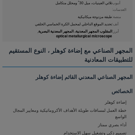
أنبوب
ثلاثي العينيات، ميل 30˚ ومحلل متكامل
العدسات:
منصة:
طبقة مزدوجة ميكانيكية
أنف:
تحديد الموقع الداخلي لمحمل الكرة الخماسي الخلفي
المقلوب المجهر المعدنية، المجهر المعدنية البصرية
أبرز:
,
optical metallurgical microscope
المجهر الصناعي مع إضاءة كوهلر ، النوع المستقيم
للتطبيقات المعادنية
المجهر الصناعي المعدني القائم إضاءة كوهلر
الخصائص
إضاءة كوهلر
خطة العمل لمسافات طويلة الأهداف الأكروماتيكية ومعايير المجال
الواسع
أداء بصري ممتاز
تصميم ذكي وتشغيل سهل الاستخدام