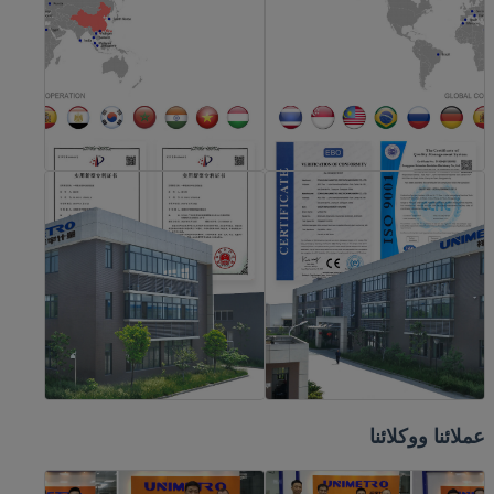
عملائنا ووكلائنا