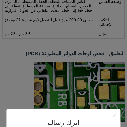
وظيفة القياس
قياس المسافة للنقطة، الخط، المستطيل، الدائرة،
القوس، المضلع، الدائرة، مسافة المسطرة، نقطة إلى
خط، خط إلى خط، البحث التلقائي عن الحواف للزاوية
التكبير
حوالي 30-200 مرة قابل للتعديل (مع شاشة 21 بوصة)
الإجمالي
المجال
2.5 مم - 22 مم
التطبيق - فحص لوحات الدوائر المطبوعة (PCB)
اترك رسالة