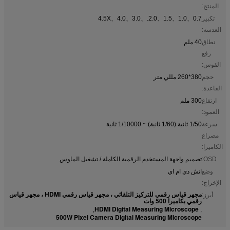
المنتج:
تكبير
0.7、1.0、1.5、2.0.、3.0、4.0、4.5X
العدسة:
نطاق
40 ملم
رفع
القوس:
حجم
380*260 مللي متر
القاعدة:
ارتفاع
300 ملم
العمود:
سرعة
1/50 ثانية (1/60 ثانية) ~ 1/10000 ثانية
مصراع
الكاميرا:
OSD:
تصميم واجهة المستخدم الرقمية الكاملة / تشغيل الماوس
وضع
اتش دي ام اي
الإخراج:
مجهر قياس رقمي للتركيز التلقائي ، مجهر قياس رقمي HDMI ، مجهر قياس
أبرز:
رقمي بكاميرا 500 وات
HDMI Digital Measuring Microscope
,
,
500W Pixel Camera Digital Measuring Microscope