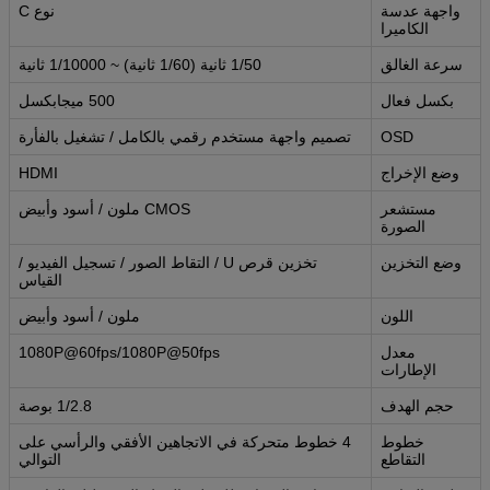
واجهة عدسة
نوع C
الكاميرا
سرعة الغالق
1/50 ثانية (1/60 ثانية) ~ 1/10000 ثانية
بكسل فعال
500 ميجابكسل
OSD
تصميم واجهة مستخدم رقمي بالكامل / تشغيل بالفأرة
وضع الإخراج
HDMI
مستشعر
CMOS ملون / أسود وأبيض
الصورة
وضع التخزين
تخزين قرص U / التقاط الصور / تسجيل الفيديو /
القياس
اللون
ملون / أسود وأبيض
معدل
1080P@60fps/1080P@50fps
الإطارات
حجم الهدف
1/2.8 بوصة
خطوط
4 خطوط متحركة في الاتجاهين الأفقي والرأسي على
التقاطع
التوالي